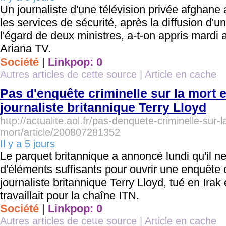
Un journaliste d'une télévision privée afghane a
les services de sécurité, après la diffusion d'u
l'égard de deux ministres, a-t-on appris mardi 
Ariana TV.
Société
|
Linkpop: 0
Autres articles de cette source
|
Article en cache
Pas d'enquête criminelle sur la mort e
journaliste britannique Terry Lloyd
http://actualite.aol.fr/pas-denquete-criminelle-sur-l
mort/article/200807281352
Il y a 5 jours
Le parquet britannique a annoncé lundi qu'il n
d'éléments suffisants pour ouvrir une enquête c
journaliste britannique Terry Lloyd, tué en Irak 
travaillait pour la chaîne ITN.
Société
|
Linkpop: 0
Autres articles de cette source
|
Article en cache