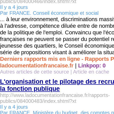
publics/084000466/index.shtml?xt
Il y a 4 jours
Par FRANCE. Conseil économique et social
... à leur environnement, discriminations massiv
à l'adresse, compétence diluée entre de nomb
de la politique de l'emploi. Convaincu que l'éc
françaises ne peuvent se passer du potentiel r
jeunesse des quartiers, le Conseil économique
série de propositions visant à améliorer la situa
Derniers rapports mis en ligne - Rapports P
ladocumentationfrancaise.fr
|
Linkpop: 0
Autres articles de cette source
|
Article en cache
L'organisation et le pilotage des rec
la fonction publique
http://www.ladocumentationfrancaise.fr/rapports-
publics/084000483/index.shtml?xt
Il y a 4 jours
Par FRANCE. Ministère du budget, des comptes pub