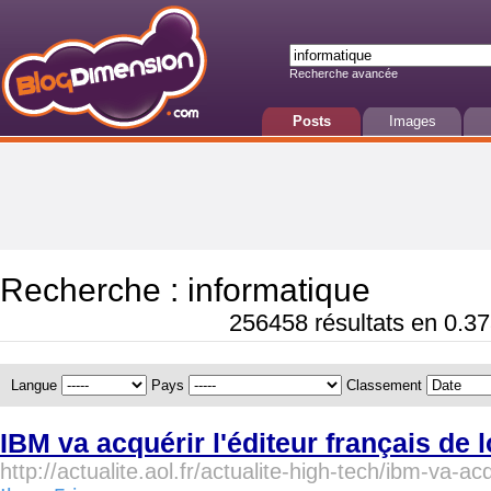
Recherche avancée
Posts
Images
Recherche : informatique
256458 résultats en 0.37
Langue
Pays
Classement
IBM va acquérir l'éditeur français de l
http://actualite.aol.fr/actualite-high-tech/ibm-va-ac