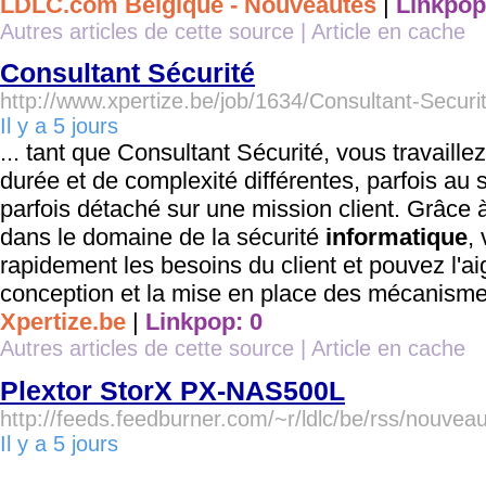
LDLC.com Belgique - Nouveautés
|
Linkpop
Autres articles de cette source
|
Article en cache
Consultant Sécurité
http://www.xpertize.be/job/1634/Consultant-Securi
Il y a 5 jours
... tant que Consultant Sécurité, vous travaille
durée et de complexité différentes, parfois au 
parfois détaché sur une mission client. Grâce
dans le domaine de la sécurité
informatique
,
rapidement les besoins du client et pouvez l'aig
conception et la mise en place des mécanisme
Xpertize.be
|
Linkpop: 0
Autres articles de cette source
|
Article en cache
Plextor StorX PX-NAS500L
http://feeds.feedburner.com/~r/ldlc/be/rss/nouv
Il y a 5 jours