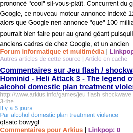
prononcé "cool" sil-vous-plaît. Concurrent du g
Google, ce nouveau moteur annonce indexé 12
alors que Google nen annonce "que" 100 milli
pourrait bien faire peur au grand géant puisqu
anciens cadres de chez Google, et un ancien
Forum informatique et multimédia
|
Linkpop
Autres articles de cette source
|
Article en cache
Commentaires sur Jeu flash / shockwa
Hominid - Heli Attack 3 - The legend of
alcohol domestic plan treatment viol
http://www.arkius.info/games/jeu-flash-shockwave-a
3-the
Il y a 5 jours
Par alcohol domestic plan treatment violence
qfsatc bowygf
Commentaires pour Arkius
|
Linkpop: 0