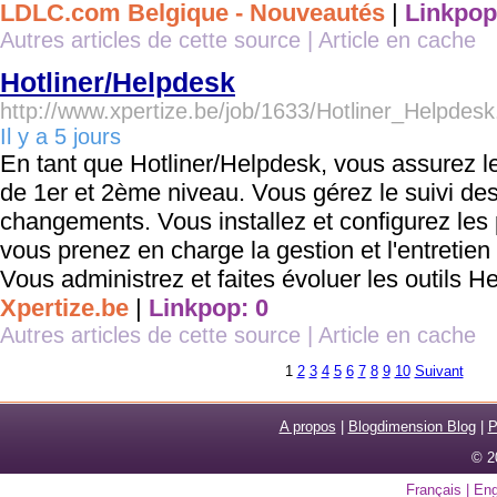
LDLC.com Belgique - Nouveautés
|
Linkpop
Autres articles de cette source
|
Article en cache
Hotliner/Helpdesk
http://www.xpertize.be/job/1633/Hotliner_Helpdes
Il y a 5 jours
En tant que Hotliner/Helpdesk, vous assurez l
de 1er et 2ème niveau. Vous gérez le suivi des
changements. Vous installez et configurez les p
vous prenez en charge la gestion et l'entretie
Vous administrez et faites évoluer les outils H
Xpertize.be
|
Linkpop: 0
Autres articles de cette source
|
Article en cache
1
2
3
4
5
6
7
8
9
10
Suivant
A propos
|
Blogdimension Blog
|
P
© 2
Français
|
Eng