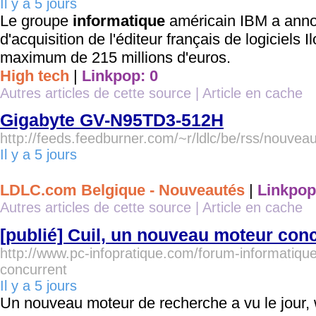
Il y a 5 jours
Le groupe
informatique
américain IBM a annon
d'acquisition de l'éditeur français de logiciels 
maximum de 215 millions d'euros.
High tech
|
Linkpop: 0
Autres articles de cette source
|
Article en cache
Gigabyte GV-N95TD3-512H
http://feeds.feedburner.com/~r/ldlc/be/rss/nouv
Il y a 5 jours
LDLC.com Belgique - Nouveautés
|
Linkpop
Autres articles de cette source
|
Article en cache
[publié] Cuil, un nouveau moteur con
http://www.pc-infopratique.com/forum-informatiqu
concurrent
Il y a 5 jours
Un nouveau moteur de recherche a vu le jour,