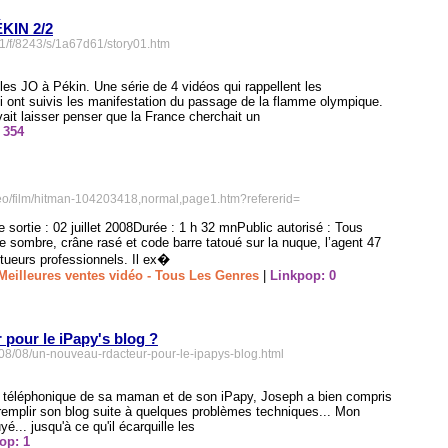
KIN 2/2
/631/f/8243/s/1a67d61/story01.htm
 les JO à Pékin. Une série de 4 vidéos qui rappellent les
ui ont suivis les manifestation du passage de la flamme olympique.
ait laisser penser que la France cherchait un
 354
deo/film/hitman-104203418,normal,page1.htm?refererid=
ortie : 02 juillet 2008Durée : 1 h 32 mnPublic autorisé : Tous
 sombre, crâne rasé et code barre tatoué sur la nuque, l’agent 47
 tueurs professionnels. Il ex�
Meilleures ventes vidéo - Tous Les Genres
|
Linkpop: 0
pour le iPapy's blog ?
008/08/un-nouveau-rdacteur-pour-le-ipapys-blog.html
n téléphonique de sa maman et de son iPapy, Joseph a bien compris
 remplir son blog suite à quelques problèmes techniques... Mon
é... jusqu'à ce qu'il écarquille les
op: 1