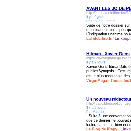
AVANT LES JO DE PÉ
http://feeds.latelelibre.fr/c
Il y a 9 jours
Par LaTeleLibre.fr
Suite de notre dossier sur
mobilisations politiques q
L’indignation unanime pouv
LaTéléLibre.fr
|
Linkpop:
Hitman - Xavier Gens
http://www.virginmega.fr/vi
Il y a 9 jours
Xavier GensHitmanDate de s
publicsSynopsis : Costume
est le plus redoutable des
VirginMega - Toutes les 
Un nouveau rédacteur 
http://ipapy.blogspot.com/2
Il y a 9 jours
Par Valérie
. Suite à une conversatio
que ce dernier ne pouvait
loulou paraissait bien ennuy
Le Blog de iPapy
|
Linkp