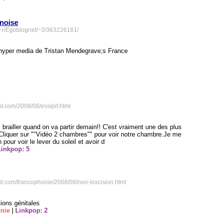
inoise
m/~r/Egoblognet/~3/363226161/
t hyper media de Tristan Mendegrave;s France
ot.com/2008/08/essipit.html
s brailler quand on va partir demain!! C'est vraiment une des plus
t. Cliquer sur ""Vidéo 2 chambres"" pour voir notre chambre.Je me
pour voir le lever du soleil et avoir d
Linkpop: 5
pad.com/francophonie/2008/08/non-lexcision.html
tions génitales
nie
|
Linkpop: 2