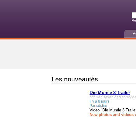
Re
P
Les nouveautés
Die Mumie 3 Trailer
http://en.sevenload.com/vi
Il y a 8 jours
Par sdcfire
Video "Die Mumie 3 Traile
New photos and videos 