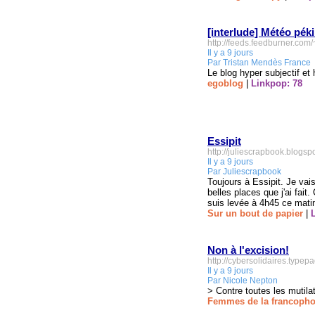
[interlude] Météo pék
http://feeds.feedburner.co
Il y a 9 jours
Par Tristan Mendès France
Le blog hyper subjectif e
egoblog
|
Linkpop: 78
Essipit
http://juliescrapbook.blogsp
Il y a 9 jours
Par Juliescrapbook
Toujours à Essipit. Je vai
belles places que j'ai fai
suis levée à 4h45 ce matin 
Sur un bout de papier
|
Non à l'excision!
http://cybersolidaires.type
Il y a 9 jours
Par Nicole Nepton
> Contre toutes les mutila
Femmes de la francopho