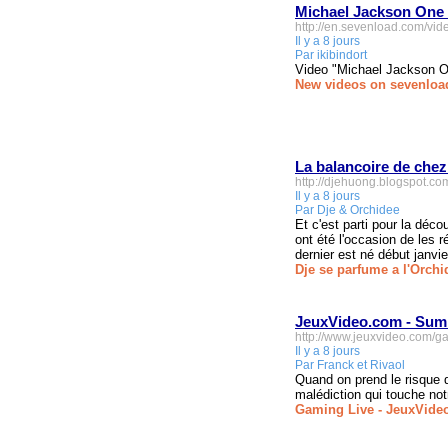
Michael Jackson One
http://en.sevenload.com/v
Il y a 8 jours
Par ikibindort
Video "Michael Jackson O
New videos on sevenloa
La balancoire de che
http://djehuong.blogspot.c
Il y a 8 jours
Par Dje & Orchidee
Et c'est parti pour la dé
ont été l'occasion de les ré
dernier est né début janvie
Dje se parfume a l'Orchi
JeuxVideo.com - Summe
http://www.jeuxvideo.com/
Il y a 8 jours
Par Franck et Rivaol
Quand on prend le risque d
malédiction qui touche notr
Gaming Live - JeuxVide