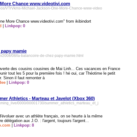
 More Chance www.videotivi.com
ideos/VTrVkms-Michael-Jackson-One-More-Chance-www-video
ne More Chance www.videotivi.com" from ikibindort
d
|
Linkpop: 0
z papy mamie
om/2008/08/la-balancoire-de-chez-papy-mamie.html
couverte des cousins cousines de Mai Linh... Ces vacances en France
unir tout les 5 pour la première fois ! hé oui, car Théotime le petit
r. Sinon il faut remonter à
dee
|
Linkpop: 0
r Athletics - Marteau et Javelot (Xbox 360)
gaming_live/0000/00001730/summer_athletics_marteau_et_j
'évoluer avec un athlète français, on se heurte à la même
e délégation aux J.O. : l'argent, toujours l'argent...
o.com
|
Linkpop: 8