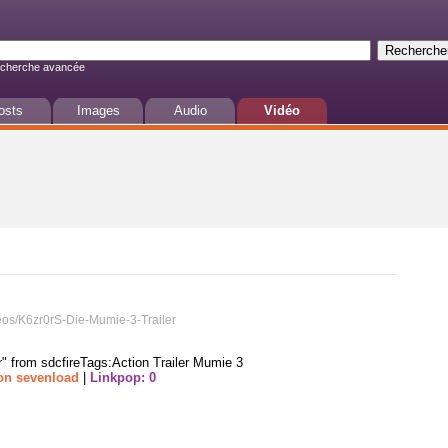
cherche avancée
osts
Images
Audio
Vidéo
deos/K6zr0rS-Die-Mumie-3-Trailer
r" from sdcfireTags:Action Trailer Mumie 3
on sevenload
|
Linkpop: 0